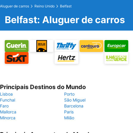
Aluguer de carros
Reino Unido
Belfast
Belfast: Aluguer de carros
Principais Destinos do Mundo
Lisboa
Porto
Funchal
São Miguel
Faro
Barcelona
Mallorca
Paris
Minorca
Milão