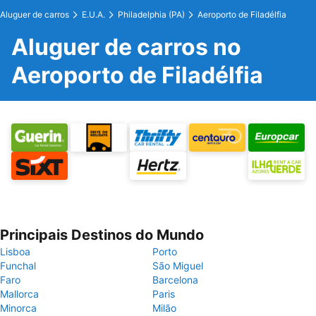
Aluguer de carros
E.U.A.
Philadelphia (PA)
Aeroporto de Filadélfia
Aluguer de carros no
Aeroporto de Filadélfia
Principais Destinos do Mundo
Lisboa
Porto
Funchal
São Miguel
Faro
Barcelona
Mallorca
Paris
Minorca
Milão