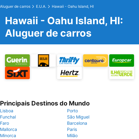
Aluguer de carros
E.U.A.
Hawaii - Oahu Island, HI
Hawaii - Oahu Island, HI:
Aluguer de carros
Principais Destinos do Mundo
Lisboa
Porto
Funchal
São Miguel
Faro
Barcelona
Mallorca
Paris
Minorca
Milão