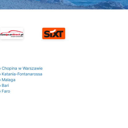
a
o Chopina w Warszawie
o Katania-Fontanarossa
o Malaga
 Bari
o Faro