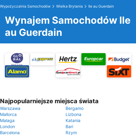
Wypożyczalnia Samochodów
Wielka Brytania
Ile au Guerdain
Wynajem Samochodów Ile
au Guerdain
Najpopularniejsze miejsca świata
Warszawa
Bergamo
Mallorca
Lizbona
Malaga
Katania
London
Bari
Barcelona
Rzym