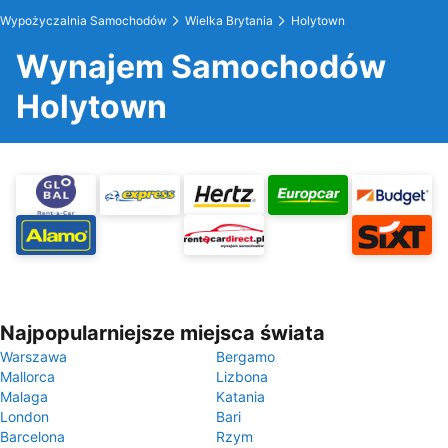
Wypożyczalnia Samochodów
Wielka Brytania
Holytown
Wynajem Samochodów
Holytown
Najpopularniejsze miejsca świata
Warszawa
Bergamo
Mallorca
Lizbona
Malaga
Katania
London
Bari
Barcelona
Rzym