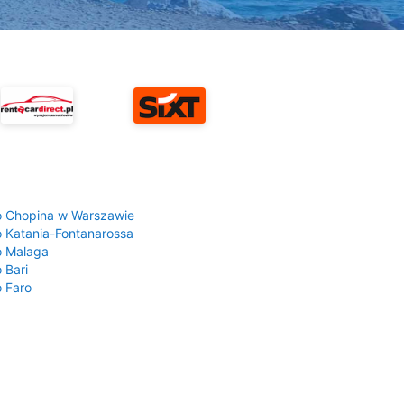
a
o Chopina w Warszawie
o Katania-Fontanarossa
o Malaga
 Bari
o Faro