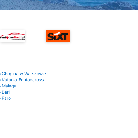
a
o Chopina w Warszawie
o Katania-Fontanarossa
o Malaga
 Bari
o Faro