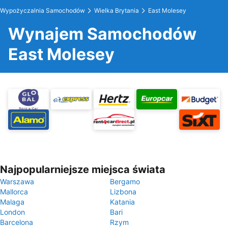
Wypożyczalnia Samochodów
Wielka Brytania
East Molesey
Wynajem Samochodów
East Molesey
Najpopularniejsze miejsca świata
Warszawa
Bergamo
Mallorca
Lizbona
Malaga
Katania
London
Bari
Barcelona
Rzym