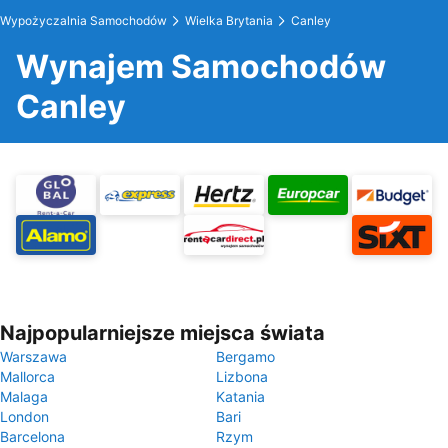
Wypożyczalnia Samochodów
Wielka Brytania
Canley
Wynajem Samochodów
Canley
Najpopularniejsze miejsca świata
Warszawa
Bergamo
Mallorca
Lizbona
Malaga
Katania
London
Bari
Barcelona
Rzym