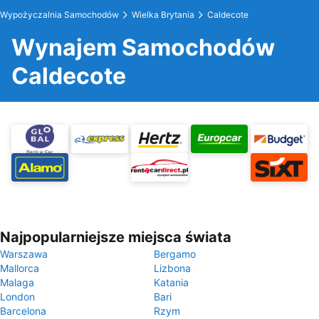
Wypożyczalnia Samochodów
Wielka Brytania
Caldecote
Wynajem Samochodów
Caldecote
Najpopularniejsze miejsca świata
Warszawa
Bergamo
Mallorca
Lizbona
Malaga
Katania
London
Bari
Barcelona
Rzym