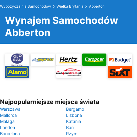
Wypożyczalnia Samochodów
Wielka Brytania
Abberton
Wynajem Samochodów
Abberton
Najpopularniejsze miejsca świata
Warszawa
Bergamo
Mallorca
Lizbona
Malaga
Katania
London
Bari
Barcelona
Rzym