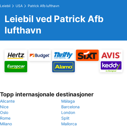
Leiebil
USA
Patrick Afb lufthavn
Leiebil ved Patrick Afb
lufthavn
Topp internasjonale destinasjoner
Alicante
Málaga
Nice
Barcelona
Oslo
London
Rome
Split
Milano
Mallorca