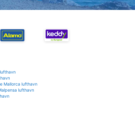
lufthavn
fthavn
e Mallorca lufthavn
Malpensa lufthavn
thavn