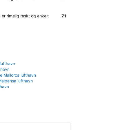
 er rimelig raskt og enkelt
7.1
lufthavn
fthavn
e Mallorca lufthavn
Malpensa lufthavn
thavn