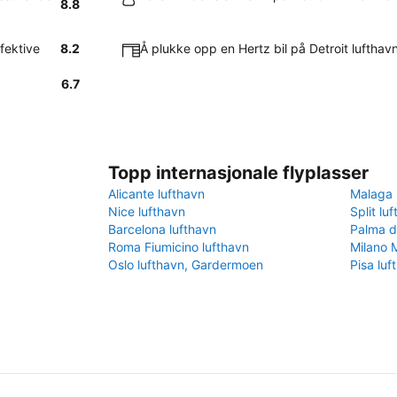
8.8
fektive
8.2
Å plukke opp en Hertz bil på Detroit lufthavn
6.7
Topp internasjonale flyplasser
Alicante lufthavn
Malaga 
Nice lufthavn
Split lu
Barcelona lufthavn
Palma d
Roma Fiumicino lufthavn
Milano 
Oslo lufthavn, Gardermoen
Pisa luf