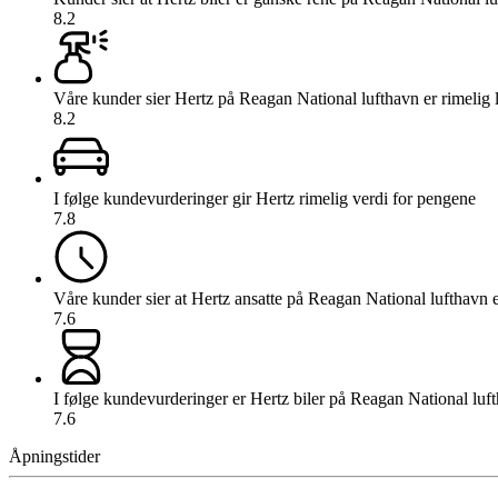
8.2
Våre kunder sier Hertz på Reagan National lufthavn er rimelig l
8.2
I følge kundevurderinger gir Hertz rimelig verdi for pengene
7.8
Våre kunder sier at Hertz ansatte på Reagan National lufthavn e
7.6
I følge kundevurderinger er Hertz biler på Reagan National lufth
7.6
Åpningstider