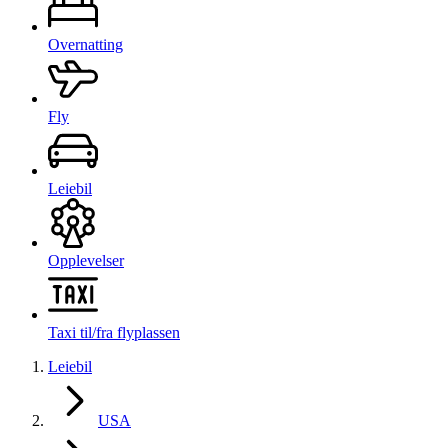
Overnatting
Fly
Leiebil
Opplevelser
Taxi til/fra flyplassen
Leiebil
USA