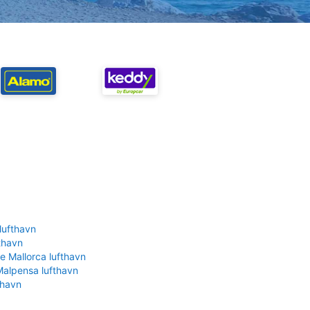
lufthavn
fthavn
e Mallorca lufthavn
Malpensa lufthavn
thavn