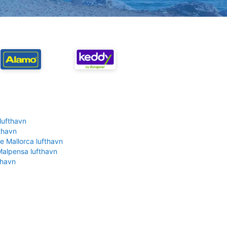
lufthavn
fthavn
e Mallorca lufthavn
Malpensa lufthavn
thavn