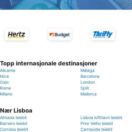
Topp internasjonale destinasjoner
Alicante
Málaga
Nice
Barcelona
Oslo
London
Rome
Split
Milano
Mallorca
Nær Lisboa
Almada leiebil
Lisboa lufthavn leiebil
Barreiro leiebil
Prior Velho leiebil
Corroios leiebil
Carnaxide leiebil