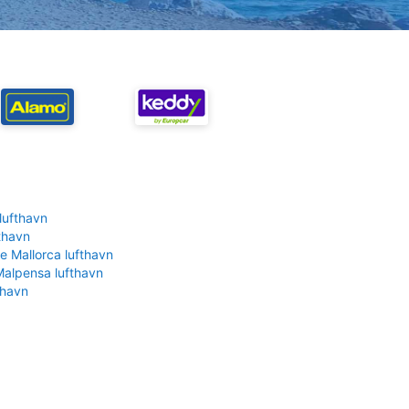
lufthavn
fthavn
e Mallorca lufthavn
Malpensa lufthavn
thavn