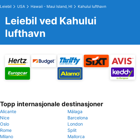
Leiebil
USA
Hawaii - Maui Island, HI
Kahului lufthavn
Leiebil ved Kahului
lufthavn
Topp internasjonale destinasjoner
Alicante
Málaga
Nice
Barcelona
Oslo
London
Rome
Split
Milano
Mallorca