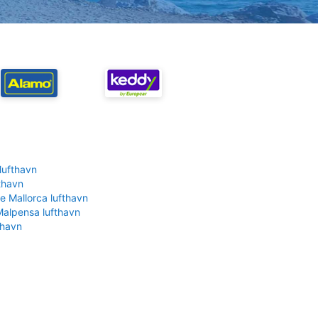
lufthavn
fthavn
e Mallorca lufthavn
Malpensa lufthavn
thavn