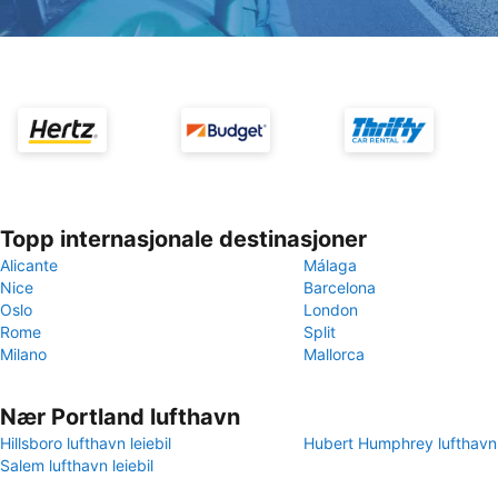
Topp internasjonale destinasjoner
Alicante
Málaga
Nice
Barcelona
Oslo
London
Rome
Split
Milano
Mallorca
Nær Portland lufthavn
Hillsboro lufthavn leiebil
Hubert Humphrey lufthavn l
Salem lufthavn leiebil