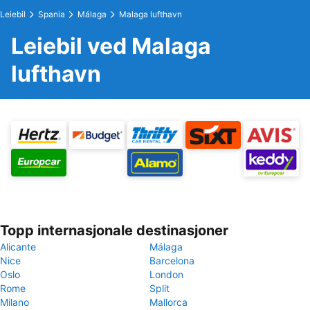
Leiebil
Spania
Málaga
Malaga lufthavn
Leiebil ved Malaga
lufthavn
Topp internasjonale destinasjoner
Alicante
Málaga
Nice
Barcelona
Oslo
London
Rome
Split
Milano
Mallorca