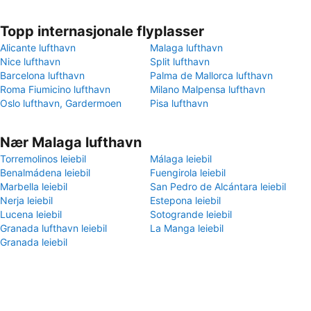
Topp internasjonale flyplasser
Alicante lufthavn
Malaga lufthavn
Nice lufthavn
Split lufthavn
Barcelona lufthavn
Palma de Mallorca lufthavn
Roma Fiumicino lufthavn
Milano Malpensa lufthavn
Oslo lufthavn, Gardermoen
Pisa lufthavn
Nær Malaga lufthavn
Torremolinos leiebil
Málaga leiebil
Benalmádena leiebil
Fuengirola leiebil
Marbella leiebil
San Pedro de Alcántara leiebil
Nerja leiebil
Estepona leiebil
Lucena leiebil
Sotogrande leiebil
Granada lufthavn leiebil
La Manga leiebil
Granada leiebil