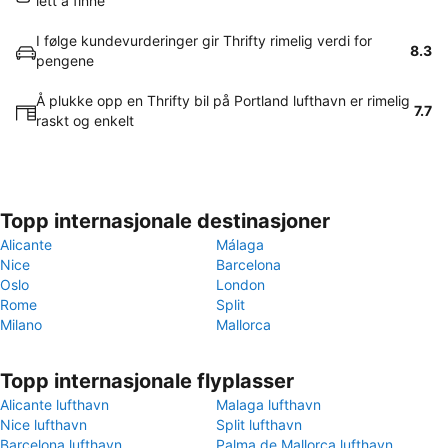
lett å finne
I følge kundevurderinger gir Thrifty rimelig verdi for
8.3
pengene
Å plukke opp en Thrifty bil på Portland lufthavn er rimelig
7.7
raskt og enkelt
Topp internasjonale destinasjoner
Alicante
Málaga
Nice
Barcelona
Oslo
London
Rome
Split
Milano
Mallorca
Topp internasjonale flyplasser
Alicante lufthavn
Malaga lufthavn
Nice lufthavn
Split lufthavn
Barcelona lufthavn
Palma de Mallorca lufthavn