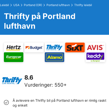
Leiebil
USA
Portland (OR)
Portland lufthavn
Thrifty leiebil
Thrifty på Portland
lufthavn
8.6
Vurderinger
:
550+
Å avlevere en Thrifty bil på Portland lufthavn er rimlig raskt
og enkelt