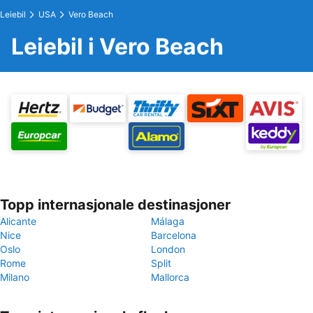
Leiebil
USA
Vero Beach
Leiebil i Vero Beach
Topp internasjonale destinasjoner
Alicante
Málaga
Nice
Barcelona
Oslo
London
Rome
Split
Milano
Mallorca