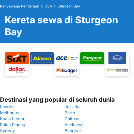
Penyewaan Kenderaan
USA
Sturgeon Bay
Kereta sewa di Sturgeon
Bay
Destinasi yang popular di seluruh dunia
London
Jeju-do
Melbourne
Perth
Kuala Lumpur
Chitose
Pulau Pinang
Auckland
Sydney
Bangkok