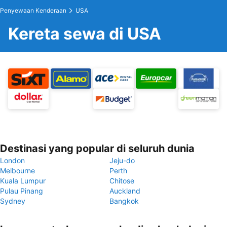
Penyewaan Kenderaan
USA
Kereta sewa di USA
Destinasi yang popular di seluruh dunia
London
Jeju-do
Melbourne
Perth
Kuala Lumpur
Chitose
Pulau Pinang
Auckland
Sydney
Bangkok