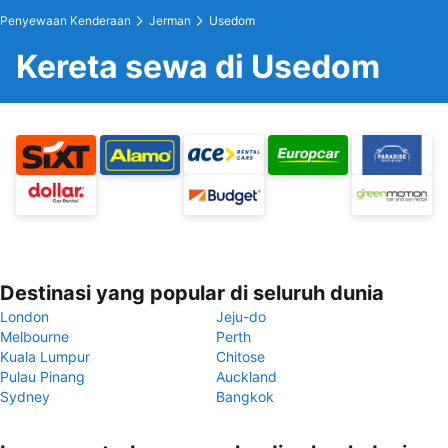
Penyewaan Kenderaan
Jerman
Usedom
Kereta sewa di Usedom
Destinasi yang popular di seluruh dunia
London
Jeju-do
Melbourne
Perth
Kuala Lumpur
Chitose
Pulau Pinang
Auckland
Sydney
Bangkok