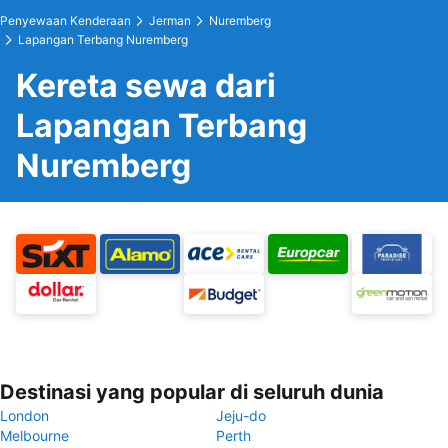
Penyewaan Kenderaan
Jerman
Nuremberg
Lapangan Terbang Nuremberg
Kereta sewa dari
Lapangan Terbang
Nuremberg
Destinasi yang popular di seluruh dunia
London
Jeju-do
Melbourne
Perth