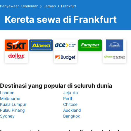
Penyewaan Kenderaan
Jerman
Frankfurt
Kereta sewa di Frankfurt
Destinasi yang popular di seluruh dunia
London
Jeju-do
Melbourne
Perth
Kuala Lumpur
Chitose
Pulau Pinang
Auckland
Sydney
Bangkok