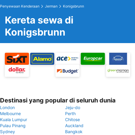
Penyewaan Kenderaan
Jerman
Konigsbrunn
Kereta sewa di
Konigsbrunn
Destinasi yang popular di seluruh dunia
London
Jeju-do
Melbourne
Perth
Kuala Lumpur
Chitose
Pulau Pinang
Auckland
Sydney
Bangkok