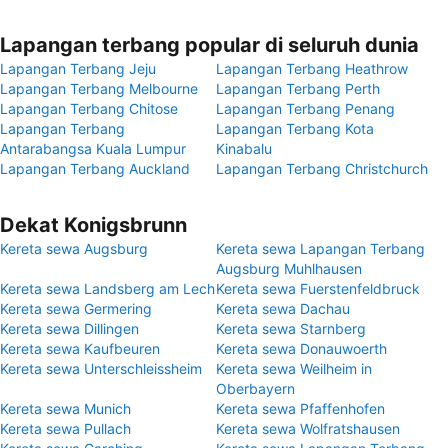
Lapangan terbang popular di seluruh dunia
Lapangan Terbang Jeju
Lapangan Terbang Heathrow
Lapangan Terbang Melbourne
Lapangan Terbang Perth
Lapangan Terbang Chitose
Lapangan Terbang Penang
Lapangan Terbang
Lapangan Terbang Kota
Antarabangsa Kuala Lumpur
Kinabalu
Lapangan Terbang Auckland
Lapangan Terbang Christchurch
Dekat Konigsbrunn
Kereta sewa Augsburg
Kereta sewa Lapangan Terbang
Augsburg Muhlhausen
Kereta sewa Landsberg am Lech
Kereta sewa Fuerstenfeldbruck
Kereta sewa Germering
Kereta sewa Dachau
Kereta sewa Dillingen
Kereta sewa Starnberg
Kereta sewa Kaufbeuren
Kereta sewa Donauwoerth
Kereta sewa Unterschleissheim
Kereta sewa Weilheim in
Oberbayern
Kereta sewa Munich
Kereta sewa Pfaffenhofen
Kereta sewa Pullach
Kereta sewa Wolfratshausen