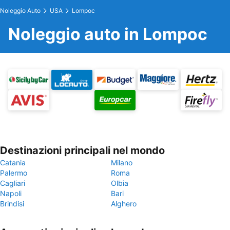
Noleggio Auto
USA
Lompoc
Noleggio auto in Lompoc
Destinazioni principali nel mondo
Catania
Milano
Palermo
Roma
Cagliari
Olbia
Napoli
Bari
Brindisi
Alghero