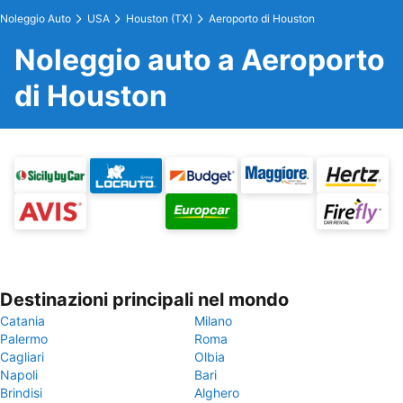
Noleggio Auto
USA
Houston (TX)
Aeroporto di Houston
Noleggio auto a Aeroporto
di Houston
Destinazioni principali nel mondo
Catania
Milano
Palermo
Roma
Cagliari
Olbia
Napoli
Bari
Brindisi
Alghero