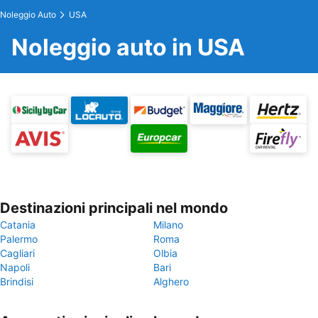
Noleggio Auto
USA
Noleggio auto in USA
Destinazioni principali nel mondo
Catania
Milano
Palermo
Roma
Cagliari
Olbia
Napoli
Bari
Brindisi
Alghero