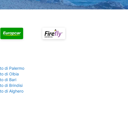
to di Palermo
o di Olbia
o di Bari
o di Brindisi
to di Alghero