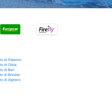
to di Palermo
o di Olbia
o di Bari
o di Brindisi
to di Alghero