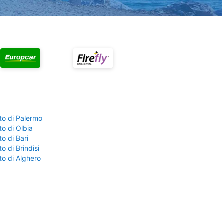
to di Palermo
o di Olbia
o di Bari
o di Brindisi
to di Alghero