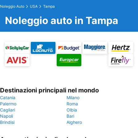
Noleggio Auto
USA
Tampa
Noleggio auto in Tampa
Destinazioni principali nel mondo
Catania
Milano
Palermo
Roma
Cagliari
Olbia
Napoli
Bari
Brindisi
Alghero