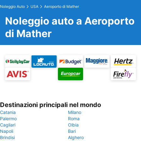
Noleggio Auto
USA
Aeroporto di Mather
Noleggio auto a Aeroporto
di Mather
Destinazioni principali nel mondo
Catania
Milano
Palermo
Roma
Cagliari
Olbia
Napoli
Bari
Brindisi
Alghero