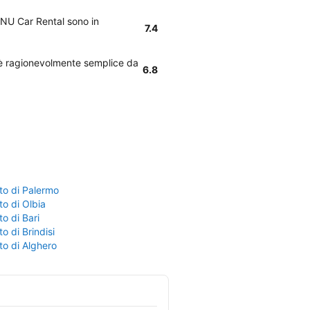
i NU Car Rental sono in
7.4
l è ragionevolmente semplice da
6.8
to di Palermo
o di Olbia
o di Bari
o di Brindisi
to di Alghero