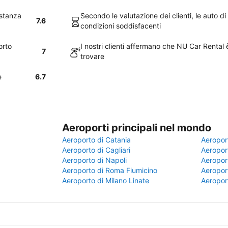
astanza
Secondo le valutazione dei clienti, le auto d
7.6
condizioni soddisfacenti
orto
I nostri clienti affermano che NU Car Renta
7
trovare
e
6.7
Aeroporti principali nel mondo
Aeroporto di Catania
Aeropor
Aeroporto di Cagliari
Aeroport
Aeroporto di Napoli
Aeroport
Aeroporto di Roma Fiumicino
Aeroport
Aeroporto di Milano Linate
Aeropor