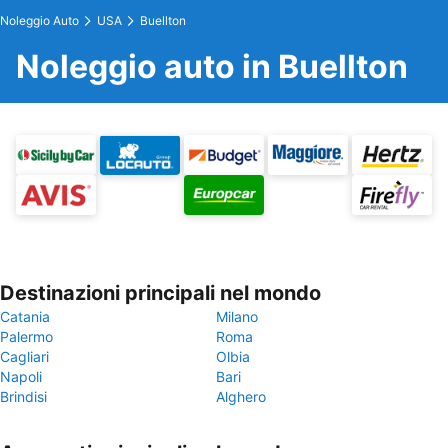
Noleggio Auto
USA
Buellton
Noleggio auto in Buellton
Destinazioni principali nel mondo
Catania
Milano
Palermo
Roma
Cagliari
Olbia
Napoli
Bari
Brindisi
Alghero