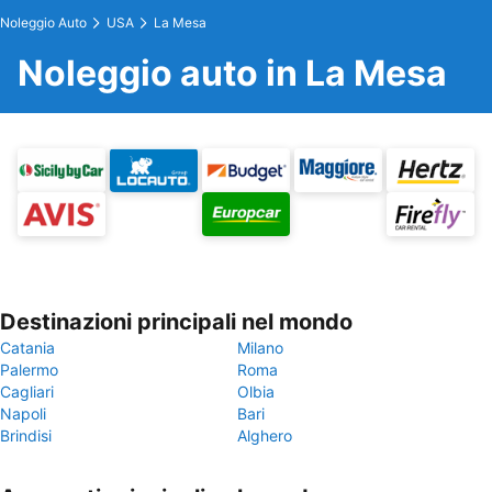
Noleggio Auto
USA
La Mesa
Noleggio auto in La Mesa
Destinazioni principali nel mondo
Catania
Milano
Palermo
Roma
Cagliari
Olbia
Napoli
Bari
Brindisi
Alghero