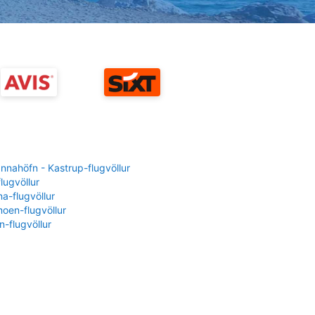
nahöfn - Kastrup-flugvöllur
flugvöllur
a-flugvöllur
oen-flugvöllur
-flugvöllur