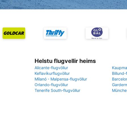
Helstu flugvellir heims
Alicante-flugvöllur
Kaupman
Keflavíkurflugvöllur
Billund-
Mílanó - Malpensa-flugvöllur
Barcelon
Orlando-flugvöllur
Garderm
Tenerife South-flugvöllur
München