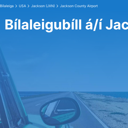
Bílaleiga
USA
Jackson (JXN)
Jackson County Airport
Bílaleigubíll á/í 