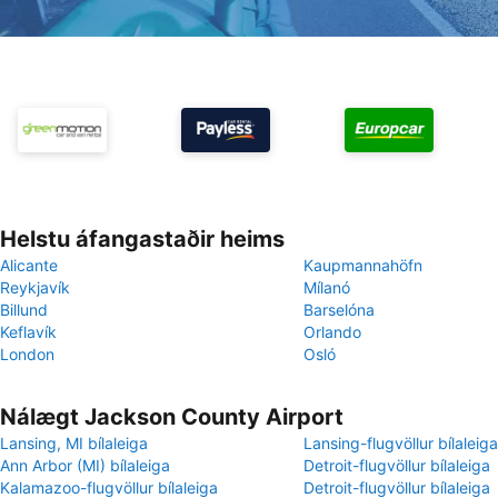
Helstu áfangastaðir heims
Alicante
Kaupmannahöfn
Reykjavík
Mílanó
Billund
Barselóna
Keflavík
Orlando
London
Osló
Nálægt Jackson County Airport
Lansing, MI bílaleiga
Lansing-flugvöllur bílaleiga
Ann Arbor (MI) bílaleiga
Detroit-flugvöllur bílaleiga
Kalamazoo-flugvöllur bílaleiga
Detroit-flugvöllur bílaleiga