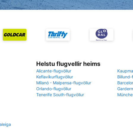
Helstu flugvellir heims
Alicante-flugvöllur
Kaupman
Keflavíkurflugvöllur
Billund-
Mílanó - Malpensa-flugvöllur
Barcelon
Orlando-flugvöllur
Garderm
Tenerife South-flugvöllur
München
aleiga