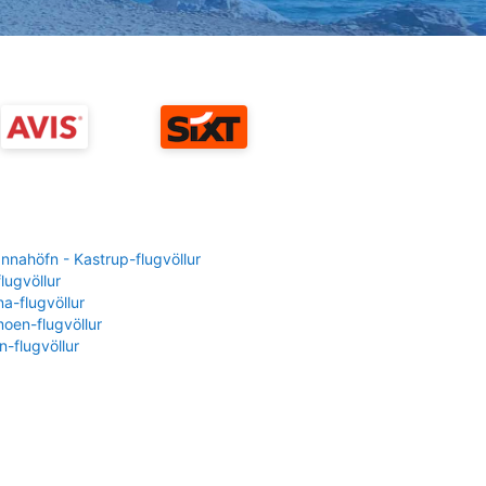
nahöfn - Kastrup-flugvöllur
flugvöllur
a-flugvöllur
oen-flugvöllur
-flugvöllur