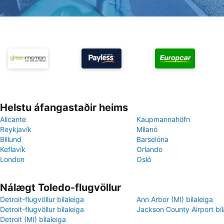
Helstu áfangastaðir heims
Alicante
Kaupmannahöfn
Reykjavík
Mílanó
Billund
Barselóna
Keflavík
Orlando
London
Osló
Nálægt Toledo-flugvöllur
Detroit-flugvöllur bílaleiga
Ann Arbor (MI) bílaleiga
Detroit-flugvöllur bílaleiga
Jackson County Airport bíl
Detroit (MI) bílaleiga