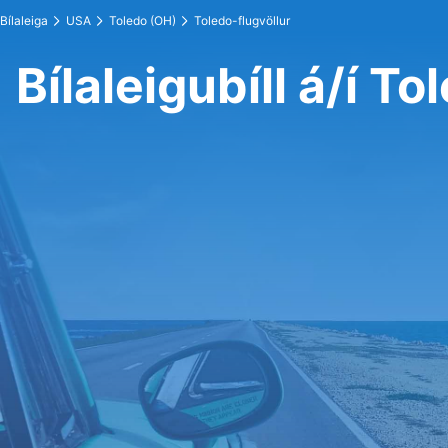
Bílaleiga
USA
Toledo (OH)
Toledo-flugvöllur
Bílaleigubíll á/í T