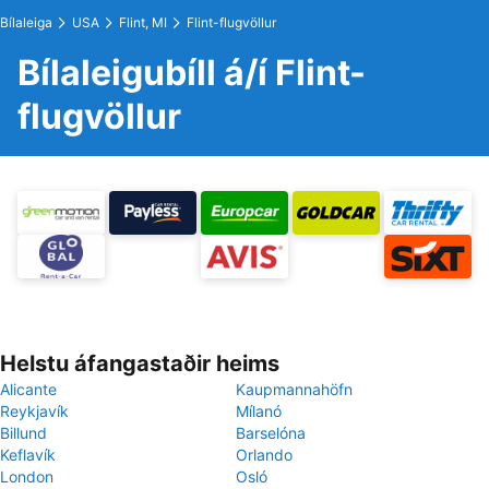
Bílaleiga
USA
Flint, MI
Flint-flugvöllur
Bílaleigubíll á/í Flint-
flugvöllur
Helstu áfangastaðir heims
Alicante
Kaupmannahöfn
Reykjavík
Mílanó
Billund
Barselóna
Keflavík
Orlando
London
Osló