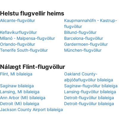
Helstu flugvellir heims
Alicante-flugvöllur
Kaupmannahöfn - Kastrup-
flugvöllur
Keflavíkurflugvöllur
Billund-flugvöllur
Mílanó - Malpensa-flugvöllur
Barcelona-flugvöllur
Orlando-flugvöllur
Gardermoen-flugvöllur
Tenerife South-flugvöllur
München-flugvöllur
Nálægt Flint-flugvöllur
Flint, MI bílaleiga
Oakland County-
alþjóðaflugvöllur bílaleiga
Saginaw bílaleiga
Saginaw-flugvöllur bílaleiga
Lansing, MI bílaleiga
Lansing-flugvöllur bílaleiga
Ann Arbor (MI) bílaleiga
Detroit-flugvöllur bílaleiga
Detroit (MI) bílaleiga
Detroit-flugvöllur bílaleiga
Jackson County Airport bílaleiga