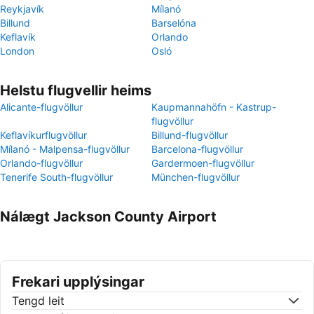
Reykjavík
Mílanó
Billund
Barselóna
Keflavík
Orlando
London
Osló
Helstu flugvellir heims
Alicante-flugvöllur
Kaupmannahöfn - Kastrup-
flugvöllur
Keflavíkurflugvöllur
Billund-flugvöllur
Mílanó - Malpensa-flugvöllur
Barcelona-flugvöllur
Orlando-flugvöllur
Gardermoen-flugvöllur
Tenerife South-flugvöllur
München-flugvöllur
Nálægt Jackson County Airport
Frekari upplýsingar
Tengd leit