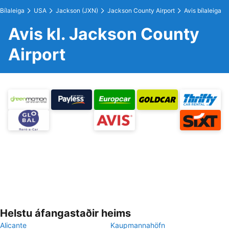
Bílaleiga
USA
Jackson (JXN)
Jackson County Airport
Avis bílaleiga
Avis kl. Jackson County
Airport
Helstu áfangastaðir heims
Alicante
Kaupmannahöfn