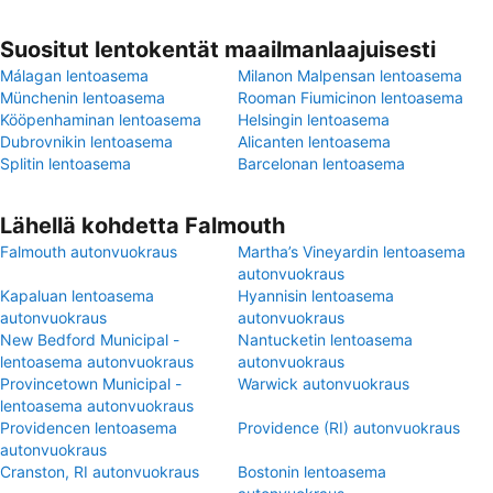
Suositut lentokentät maailmanlaajuisesti
Málagan lentoasema
Milanon Malpensan lentoasema
Münchenin lentoasema
Rooman Fiumicinon lentoasema
Kööpenhaminan lentoasema
Helsingin lentoasema
Dubrovnikin lentoasema
Alicanten lentoasema
Splitin lentoasema
Barcelonan lentoasema
Lähellä kohdetta Falmouth
Falmouth autonvuokraus
Martha’s Vineyardin lentoasema
autonvuokraus
Kapaluan lentoasema
Hyannisin lentoasema
autonvuokraus
autonvuokraus
New Bedford Municipal -
Nantucketin lentoasema
lentoasema autonvuokraus
autonvuokraus
Provincetown Municipal -
Warwick autonvuokraus
lentoasema autonvuokraus
Providencen lentoasema
Providence (RI) autonvuokraus
autonvuokraus
Cranston, RI autonvuokraus
Bostonin lentoasema