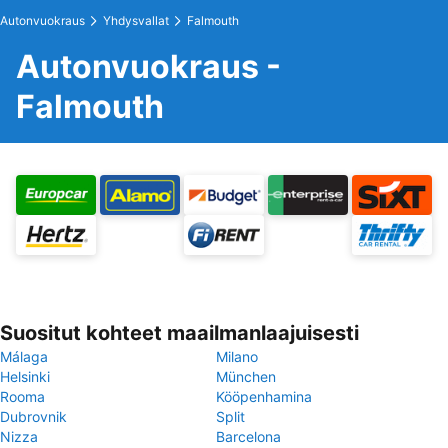
Autonvuokraus
Yhdysvallat
Falmouth
Autonvuokraus -
Falmouth
Suositut kohteet maailmanlaajuisesti
Málaga
Milano
Helsinki
München
Rooma
Kööpenhamina
Dubrovnik
Split
Nizza
Barcelona