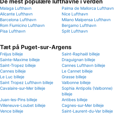
De mest populære lufthavne i verden
Malaga Lufthavn
Palma de Mallorca Lufthavn
Alicante Lufthavn
Nice Lufthavn
Barcelona Lufthavn
Milano Malpensa Lufthavn
Rom Fiumicino Lufthavn
Bergamo Lufthavn
Pisa Lufthavn
Split Lufthavn
Tæt på Puget-sur-Argens
Fréjus billeje
Saint-Raphaël billeje
Sainte-Maxime billeje
Draguignan billeje
Saint-Tropez billeje
Cannes Lufthavn billeje
Cannes billeje
Le Cannet billeje
Le Luc billeje
Grasse billeje
Saint Tropez Lufthavn billeje
Valbonne billeje
Cavalaire-sur-Mer billeje
Sophia Antipolis (Valbonne)
billeje
Juan-les-Pins billeje
Antibes billeje
Villeneuve-Loubet billeje
Cagnes-sur-Mer billeje
Vence billeje
Saint-Laurent-du-Var billeje