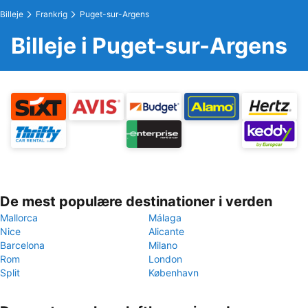
Billeje
Frankrig
Puget-sur-Argens
Billeje i Puget-sur-Argens
De mest populære destinationer i verden
Mallorca
Málaga
Nice
Alicante
Barcelona
Milano
Rom
London
Split
København