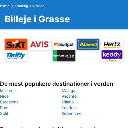
Billeje
Frankrig
Grasse
Billeje i Grasse
De mest populære destinationer i verden
Mallorca
Málaga
Nice
Alicante
Barcelona
Milano
Rom
London
Split
København