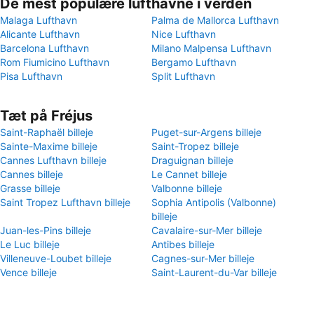
De mest populære lufthavne i verden
Malaga Lufthavn
Palma de Mallorca Lufthavn
Alicante Lufthavn
Nice Lufthavn
Barcelona Lufthavn
Milano Malpensa Lufthavn
Rom Fiumicino Lufthavn
Bergamo Lufthavn
Pisa Lufthavn
Split Lufthavn
Tæt på Fréjus
Saint-Raphaël billeje
Puget-sur-Argens billeje
Sainte-Maxime billeje
Saint-Tropez billeje
Cannes Lufthavn billeje
Draguignan billeje
Cannes billeje
Le Cannet billeje
Grasse billeje
Valbonne billeje
Saint Tropez Lufthavn billeje
Sophia Antipolis (Valbonne)
billeje
Juan-les-Pins billeje
Cavalaire-sur-Mer billeje
Le Luc billeje
Antibes billeje
Villeneuve-Loubet billeje
Cagnes-sur-Mer billeje
Vence billeje
Saint-Laurent-du-Var billeje