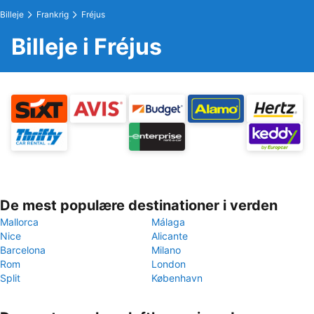
Billeje
Frankrig
Fréjus
Billeje i Fréjus
De mest populære destinationer i verden
Mallorca
Málaga
Nice
Alicante
Barcelona
Milano
Rom
London
Split
København