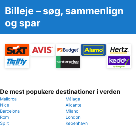
Billeje – søg, sammenlign
og spar
De mest populære destinationer i verden
Mallorca
Málaga
Nice
Alicante
Barcelona
Milano
Rom
London
Split
København